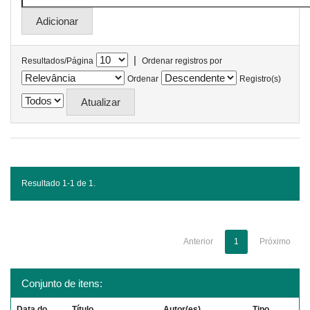
|
Resultados/Página
Ordenar registros por
Ordenar
Registro(s)
Resultado 1-1 de 1.
Anterior
1
Próximo
Conjunto de itens:
Data do
Título
Autor(es)
Tipo