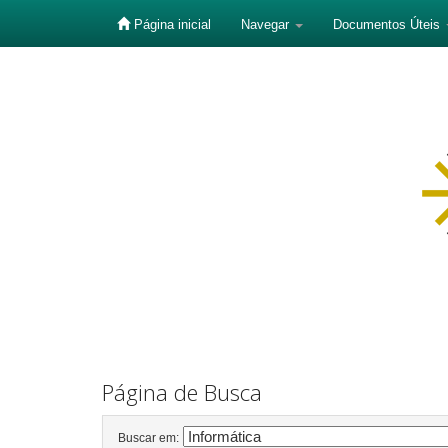
Página inicial
Navegar
Documentos Úteis
Skip
navigation
Página de Busca
Buscar em: