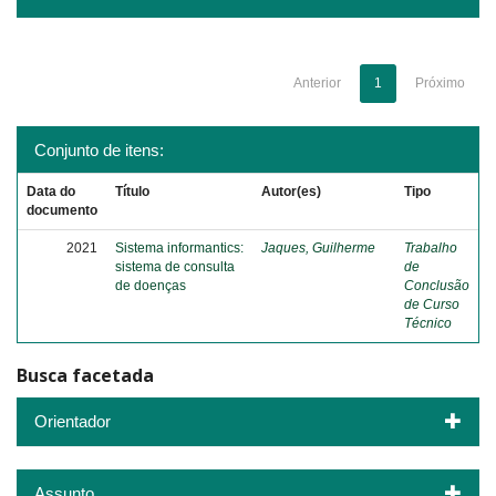
Anterior
1
Próximo
Conjunto de itens:
Data do
Título
Autor(es)
Tipo
documento
2021
Sistema informantics:
Jaques, Guilherme
Trabalho
sistema de consulta
de
de doenças
Conclusão
de Curso
Técnico
Busca facetada
Orientador
Assunto