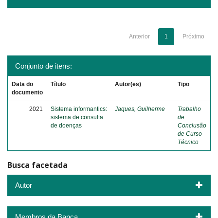
Anterior
1
Próximo
Conjunto de itens:
Data do
Título
Autor(es)
Tipo
documento
2021
Sistema informantics:
Jaques, Guilherme
Trabalho
sistema de consulta
de
de doenças
Conclusão
de Curso
Técnico
Busca facetada
Autor
Membros da Banca