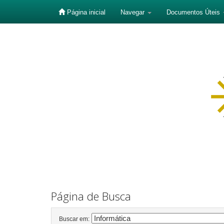
Página inicial
Navegar
Documentos Úteis
Skip
navigation
Página de Busca
Buscar em: