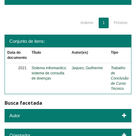
Anterior
1
Próximo
Conjunto de itens:
Data do
Título
Autor(es)
Tipo
documento
2021
Sistema informantics:
Jaques, Guilherme
Trabalho
sistema de consulta
de
de doenças
Conclusão
de Curso
Técnico
Busca facetada
Autor
Orientador