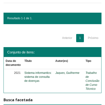
Resultado 1-1 de 1.
Anterior
1
Próximo
Conjunto de itens:
Data do
Título
Autor(es)
Tipo
documento
2021
Sistema informantics:
Jaques, Guilherme
Trabalho
sistema de consulta
de
de doenças
Conclusão
de Curso
Técnico
Busca facetada