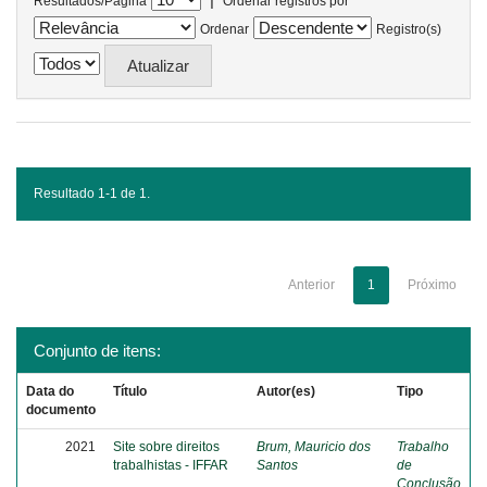
Resultados/Página
Ordenar registros por
Ordenar
Registro(s)
Resultado 1-1 de 1.
Anterior
1
Próximo
Conjunto de itens:
Data do
Título
Autor(es)
Tipo
documento
2021
Site sobre direitos
Brum, Mauricio dos
Trabalho
trabalhistas - IFFAR
Santos
de
Conclusão