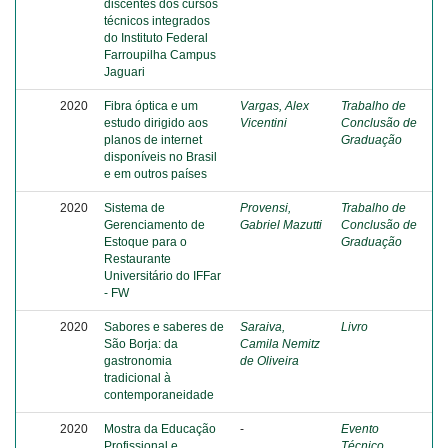
discentes dos cursos
técnicos integrados
do Instituto Federal
Farroupilha Campus
Jaguari
2020
Fibra óptica e um
Vargas, Alex
Trabalho de
estudo dirigido aos
Vicentini
Conclusão de
planos de internet
Graduação
disponíveis no Brasil
e em outros países
2020
Sistema de
Provensi,
Trabalho de
Gerenciamento de
Gabriel Mazutti
Conclusão de
Estoque para o
Graduação
Restaurante
Universitário do IFFar
- FW
2020
Sabores e saberes de
Saraiva,
Livro
São Borja: da
Camila Nemitz
gastronomia
de Oliveira
tradicional à
contemporaneidade
2020
Mostra da Educação
-
Evento
Profissional e
Técnico