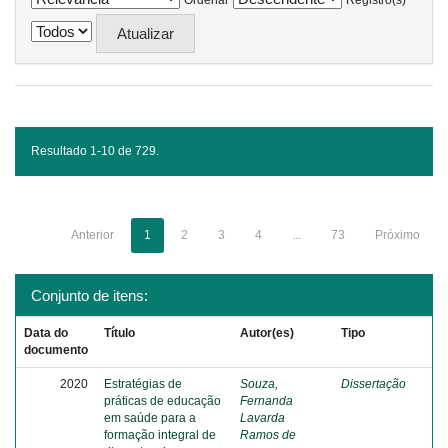
Ordenar
Registro(s)
Resultado 1-10 de 729.
Anterior
1
2
3
4
...
73
Próximo
Conjunto de itens:
Data do
Título
Autor(es)
Tipo
documento
2020
Estratégias de
Souza,
Dissertação
práticas de educação
Fernanda
em saúde para a
Lavarda
formação integral de
Ramos de