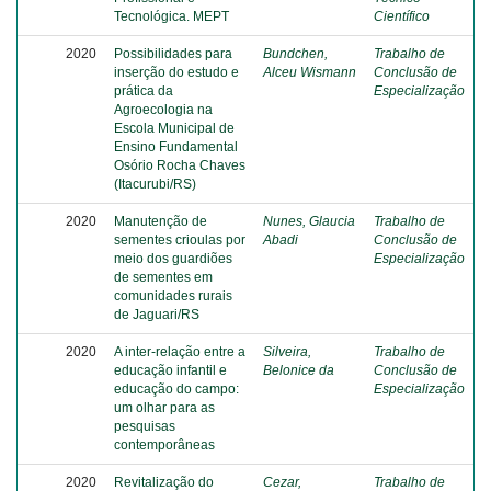
Tecnológica. MEPT
Científico
2020
Possibilidades para
Bundchen,
Trabalho de
inserção do estudo e
Alceu Wismann
Conclusão de
prática da
Especialização
Agroecologia na
Escola Municipal de
Ensino Fundamental
Osório Rocha Chaves
(Itacurubi/RS)
2020
Manutenção de
Nunes, Glaucia
Trabalho de
sementes crioulas por
Abadi
Conclusão de
meio dos guardiões
Especialização
de sementes em
comunidades rurais
de Jaguari/RS
2020
A inter-relação entre a
Silveira,
Trabalho de
educação infantil e
Belonice da
Conclusão de
educação do campo:
Especialização
um olhar para as
pesquisas
contemporâneas
2020
Revitalização do
Cezar,
Trabalho de