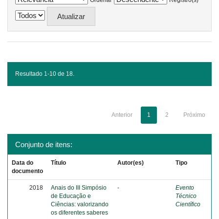
Ordenar
Registro(s)
Resultado 1-10 de 18.
Anterior
1
2
Próximo
Conjunto de itens:
Data do
Título
Autor(es)
Tipo
documento
2018
Anais do III Simpósio
-
Evento
de Educação e
Técnico
Ciências: valorizando
Científico
os diferentes saberes