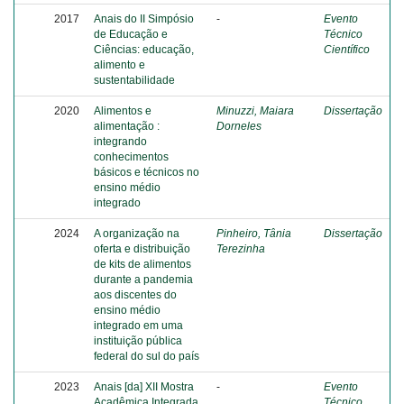
2017
Anais do II Simpósio
-
Evento
de Educação e
Técnico
Ciências: educação,
Científico
alimento e
sustentabilidade
2020
Alimentos e
Minuzzi, Maiara
Dissertação
alimentação :
Dorneles
integrando
conhecimentos
básicos e técnicos no
ensino médio
integrado
2024
A organização na
Pinheiro, Tânia
Dissertação
oferta e distribuição
Terezinha
de kits de alimentos
durante a pandemia
aos discentes do
ensino médio
integrado em uma
instituição pública
federal do sul do país
2023
Anais [da] XII Mostra
-
Evento
Acadêmica Integrada
Técnico