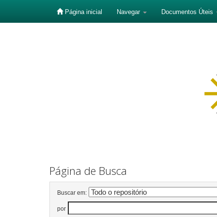
Página inicial
Navegar
Documentos Úteis
Skip
navigation
Página de Busca
Buscar em:
por