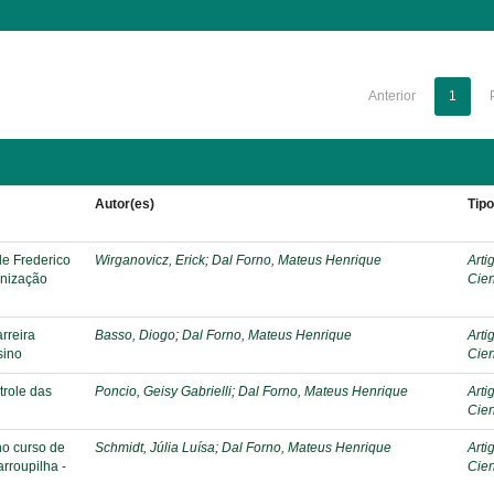
Anterior
1
Autor(es)
Tip
de Frederico
Wirganovicz, Erick
;
Dal Forno, Mateus Henrique
Arti
anização
Cien
rreira
Basso, Diogo
;
Dal Forno, Mateus Henrique
Arti
sino
Cien
trole das
Poncio, Geisy Gabrielli
;
Dal Forno, Mateus Henrique
Arti
Cien
no curso de
Schmidt, Júlia Luísa
;
Dal Forno, Mateus Henrique
Arti
rroupilha -
Cien