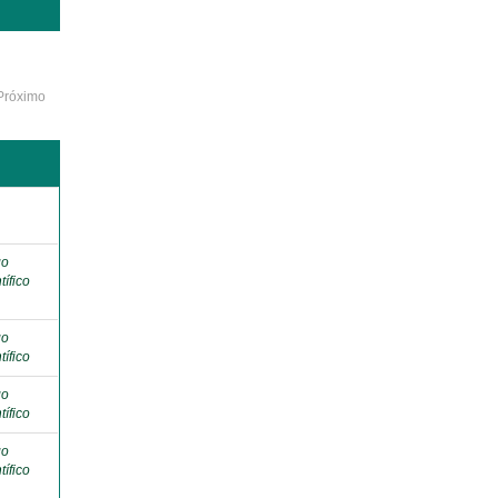
Próximo
o
go
tífico
go
tífico
go
tífico
go
tífico