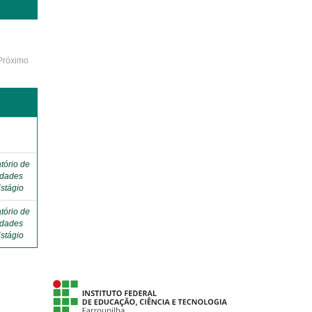
Próximo
o
tório de
idades
stágio
tório de
idades
stágio