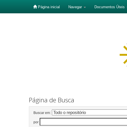
Página inicial
Navegar
Documentos Úteis
Skip
navigation
Página de Busca
Buscar em:
por