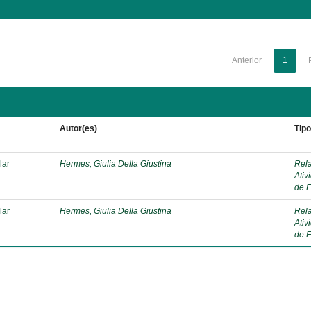
Anterior
1
Autor(es)
Tip
lar
Hermes, Giulia Della Giustina
Rela
Ativ
de E
lar
Hermes, Giulia Della Giustina
Rela
Ativ
de E