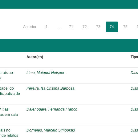
Anterior
1
...
71
72
73
74
75
Autor(es)
Tip
erais ao
Lima, Maiquel Hetsper
Diss
s
 papel do
Pereira, Isa Cristina Barbosa
Diss
icipativa de
PT: as
Dalenogare, Fernanda Franco
Diss
ias em sala
ais no
Dorneles, Marcelo Simborski
Diss
 de relatos