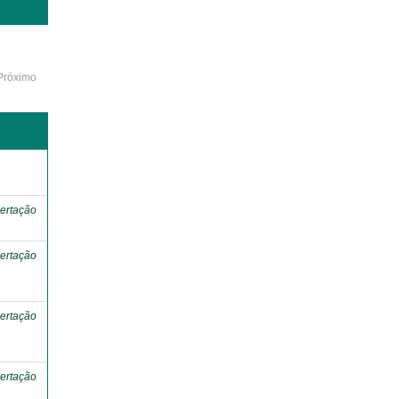
Próximo
o
ertação
ertação
ertação
ertação