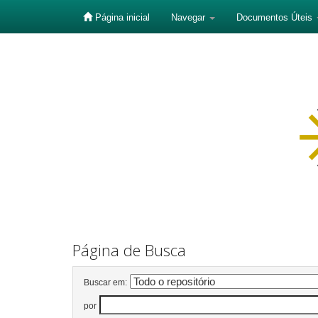
Página inicial
Navegar
Documentos Úteis
Skip
navigation
Página de Busca
Buscar em:
por