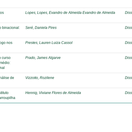
dos
Lopes, Lopes, Evandro de Almeida Evandro de Almeida
Diss
o binacional:
Seré, Daniela Pires
Diss
logo nos
Prestes, Lauren Luiza Cassol
Diss
o curso
Prado, James Algarve
Diss
 médio:
nal
análise de
Vizzotto, Rozilene
Diss
tituto
Hennig, Viviane Flores de Almeida
Diss
arroupilha