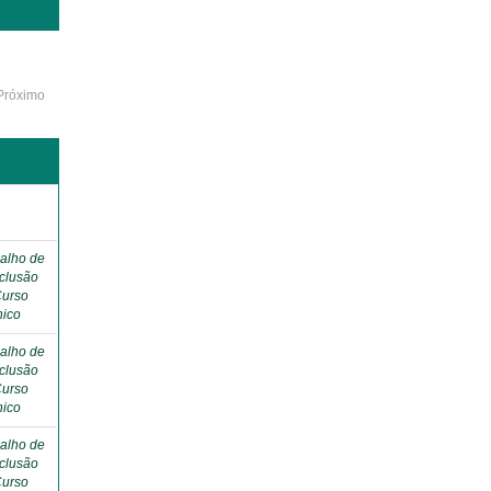
Próximo
o
alho de
clusão
Curso
nico
alho de
clusão
Curso
nico
alho de
clusão
Curso