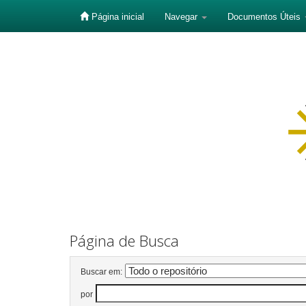
Página inicial
Navegar
Documentos Úteis
Skip
navigation
Página de Busca
Buscar em:
por