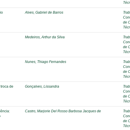
Téc
io
Alves, Gabriel de Barros
Trab
Con
de 
Téc
Medeiros, Arthur da Silva
Trab
Con
de 
Téc
Nunes, Thiago Fernandes
Trab
Con
de 
Téc
 troca de
Gonçalves, Lissandra
Trab
Con
de 
Téc
cência:
Castro, Marjorie Del Rosso Barbosa Jacques de
Trab
o
Con
de 
Téc