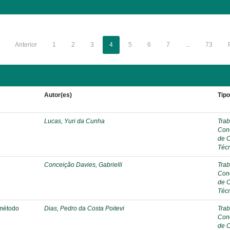
Anterior
1
2
3
4
5
6
7
...
73
Autor(es)
Tip
Lucas, Yuri da Cunha
Trab
Con
de 
Téc
Conceição Davies, Gabrielli
Trab
Con
de 
Téc
 método
Dias, Pedro da Costa Poitevi
Trab
Con
de 