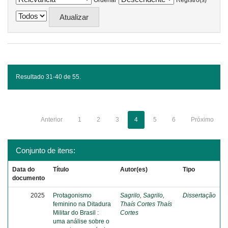
Ordenar
Registro(s)
Resultado 31-40 de 55.
Anterior
1
2
3
4
5
6
Próximo
Conjunto de itens:
Data do
Título
Autor(es)
Tipo
documento
2025
Protagonismo
Sagrilo, Sagrilo,
Dissertação
feminino na Ditadura
Thaís Cortes Thaís
Militar do Brasil :
Cortes
uma análise sobre o