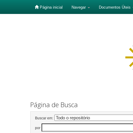
Página inicial
Navegar
Documentos Úteis
Skip
navigation
Página de Busca
Buscar em:
por