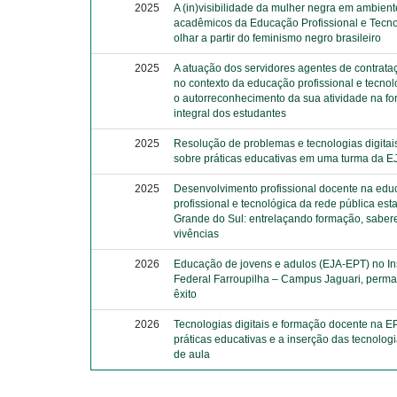
2025
A (in)visibilidade da mulher negra em ambien
acadêmicos da Educação Profissional e Tecno
olhar a partir do feminismo negro brasileiro
2025
A atuação dos servidores agentes de contrata
no contexto da educação profissional e tecnol
o autorreconhecimento da sua atividade na f
integral dos estudantes
2025
Resolução de problemas e tecnologias digitais
sobre práticas educativas em uma turma da 
2025
Desenvolvimento profissional docente na ed
profissional e tecnológica da rede pública est
Grande do Sul: entrelaçando formação, saber
vivências
2026
Educação de jovens e adulos (EJA-EPT) no Ins
Federal Farroupilha – Campus Jaguari, perm
êxito
2026
Tecnologias digitais e formação docente na E
práticas educativas e a inserção das tecnolog
de aula