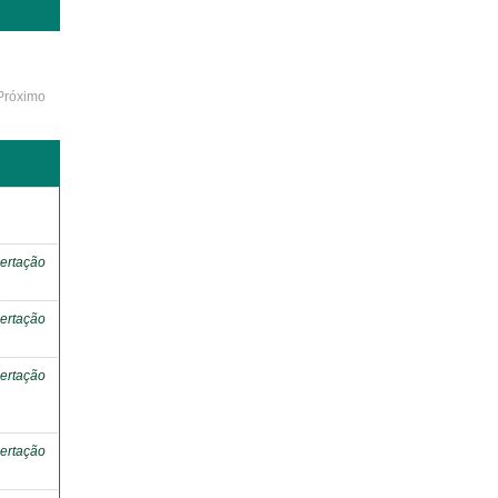
Próximo
o
ertação
ertação
ertação
ertação