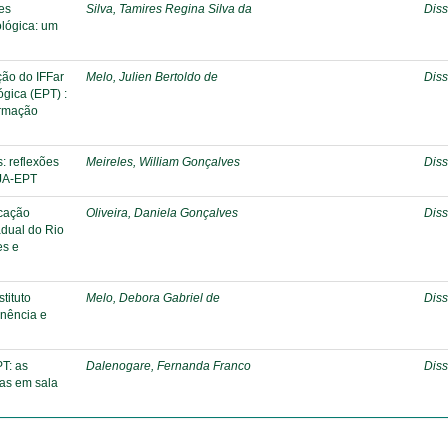
tes
Silva, Tamires Regina Silva da
Diss
lógica: um
ção do IFFar
Melo, Julien Bertoldo de
Diss
ógica (EPT) :
ormação
: reflexões
Meireles, William Gonçalves
Diss
EJA-EPT
ucação
Oliveira, Daniela Gonçalves
Diss
adual do Rio
es e
tituto
Melo, Debora Gabriel de
Diss
anência e
PT: as
Dalenogare, Fernanda Franco
Diss
ias em sala