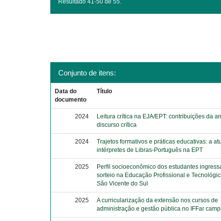
Resultado 41-50 de 55.
Conjunto de itens:
Data do
Título
documento
2024
Leitura crítica na EJA/EPT: contribuições da a
discurso crítica
2024
Trajetos formativos e práticas educativas: a a
intérpretes de Libras-Português na EPT
2025
Perfil socioeconômico dos estudantes ingress
sorteio na Educação Profissional e Tecnológ
São Vicente do Sul
2025
A curricularização da extensão nos cursos de
administração e gestão pública no IFFar cam