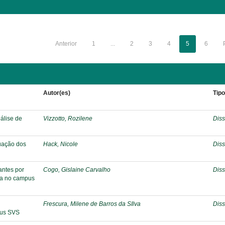
Anterior
1
...
2
3
4
5
6
Autor(es)
Tip
nálise de
Vizzotto, Rozilene
Diss
tuação dos
Hack, Nicole
Diss
antes por
Cogo, Gislaine Carvalho
Diss
ica no campus
Frescura, Milene de Barros da SIlva
Diss
pus SVS