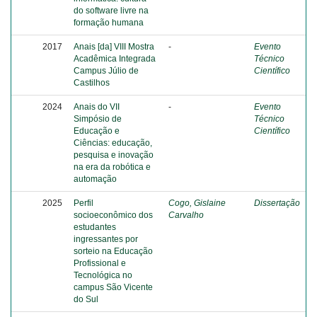
do software livre na
formação humana
2017
Anais [da] VIII Mostra
-
Evento
Acadêmica Integrada
Técnico
Campus Júlio de
Científico
Castilhos
2024
Anais do VII
-
Evento
Simpósio de
Técnico
Educação e
Científico
Ciências: educação,
pesquisa e inovação
na era da robótica e
automação
2025
Perfil
Cogo, Gislaine
Dissertação
socioeconômico dos
Carvalho
estudantes
ingressantes por
sorteio na Educação
Profissional e
Tecnológica no
campus São Vicente
do Sul