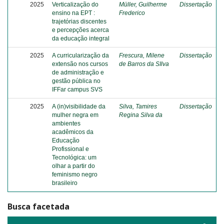
2025
Verticalização do
Müller, Guilherme
Dissertação
ensino na EPT :
Frederico
trajetórias discentes
e percepções acerca
da educação integral
2025
A curricularização da
Frescura, Milene
Dissertação
extensão nos cursos
de Barros da SIlva
de administração e
gestão pública no
IFFar campus SVS
2025
A (in)visibilidade da
Silva, Tamires
Dissertação
mulher negra em
Regina Silva da
ambientes
acadêmicos da
Educação
Profissional e
Tecnológica: um
olhar a partir do
feminismo negro
brasileiro
Busca facetada