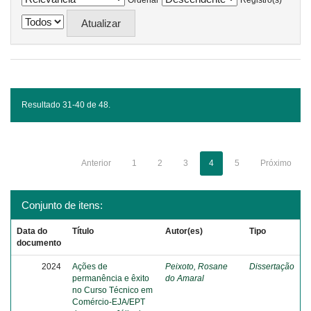
Ordenar
Registro(s)
Resultado 31-40 de 48.
Anterior
1
2
3
4
5
Próximo
Conjunto de itens:
Data do
Título
Autor(es)
Tipo
documento
2024
Ações de
Peixoto, Rosane
Dissertação
permanência e êxito
do Amaral
no Curso Técnico em
Comércio-EJA/EPT