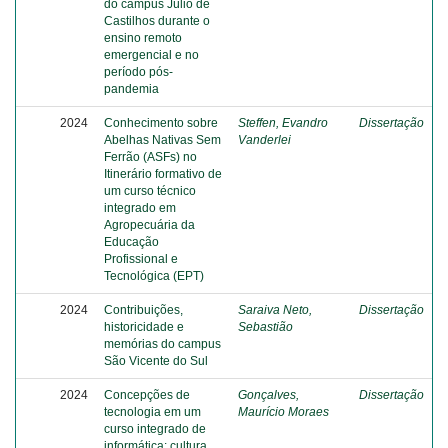
do campus Júlio de
Castilhos durante o
ensino remoto
emergencial e no
período pós-
pandemia
2024
Conhecimento sobre
Steffen, Evandro
Dissertação
Abelhas Nativas Sem
Vanderlei
Ferrão (ASFs) no
Itinerário formativo de
um curso técnico
integrado em
Agropecuária da
Educação
Profissional e
Tecnológica (EPT)
2024
Contribuições,
Saraiva Neto,
Dissertação
historicidade e
Sebastião
memórias do campus
São Vicente do Sul
2024
Concepções de
Gonçalves,
Dissertação
tecnologia em um
Maurício Moraes
curso integrado de
informática: cultura