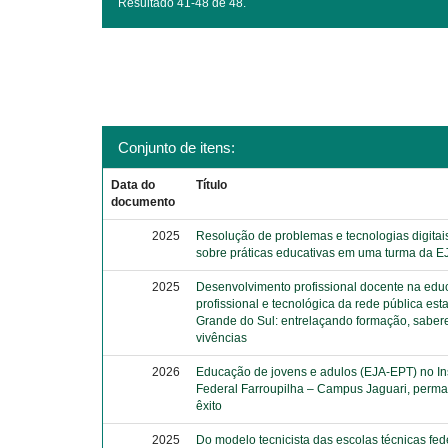
Resultado 41-48 de 48.
Conjunto de itens:
Data do
Título
documento
2025
Resolução de problemas e tecnologias digitais
sobre práticas educativas em uma turma da 
2025
Desenvolvimento profissional docente na ed
profissional e tecnológica da rede pública est
Grande do Sul: entrelaçando formação, saber
vivências
2026
Educação de jovens e adulos (EJA-EPT) no Ins
Federal Farroupilha – Campus Jaguari, perm
êxito
2025
Do modelo tecnicista das escolas técnicas fed