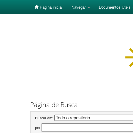
Página inicial
Navegar
Documentos Úteis
Skip
navigation
Página de Busca
Buscar em:
por