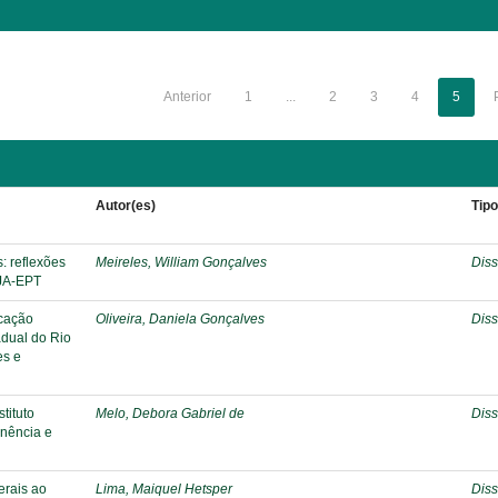
Anterior
1
...
2
3
4
5
Autor(es)
Tip
: reflexões
Meireles, William Gonçalves
Diss
EJA-EPT
ucação
Oliveira, Daniela Gonçalves
Diss
adual do Rio
es e
tituto
Melo, Debora Gabriel de
Diss
anência e
erais ao
Lima, Maiquel Hetsper
Diss