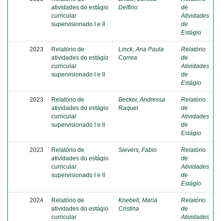
atividades do estágio
Delfino
de
curricular
Atividades
supervisionado I e II
de
Estágio
2023
Relatório de
Linck, Ana Paula
Relatório
atividades do estágio
Correa
de
curricular
Atividades
supervisionado I e II
de
Estágio
2023
Relatório de
Becker, Andressa
Relatório
atividades do estágio
Raquel
de
curricular
Atividades
supervisionado I e II
de
Estágio
2023
Relatório de
Sievers, Fabio
Relatório
atividades do estágio
de
curricular
Atividades
supervisionado I e II
de
Estágio
2024
Relatório de
Knebell, Maria
Relatório
atividades do estágio
Cristina
de
curricular
Atividades