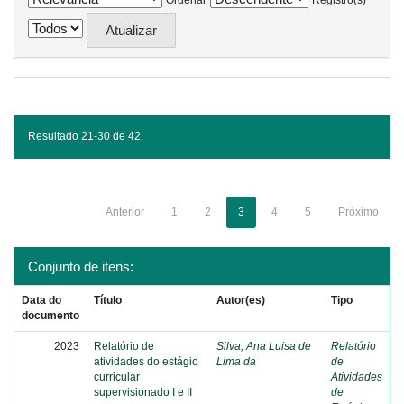
Ordenar
Registro(s)
Resultado 21-30 de 42.
Anterior
1
2
3
4
5
Próximo
Conjunto de itens:
Data do
Título
Autor(es)
Tipo
documento
2023
Relatório de
Silva, Ana Luisa de
Relatório
atividades do estágio
Lima da
de
curricular
Atividades
supervisionado I e II
de