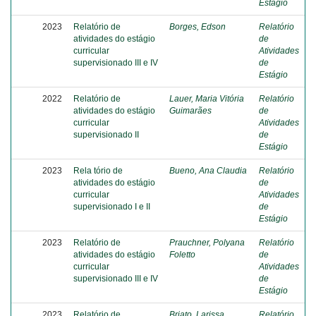
Estágio
2023
Relatório de
Borges, Edson
Relatório
atividades do estágio
de
curricular
Atividades
supervisionado III e IV
de
Estágio
2022
Relatório de
Lauer, Maria Vitória
Relatório
atividades do estágio
Guimarães
de
curricular
Atividades
supervisionado II
de
Estágio
2023
Rela tório de
Bueno, Ana Claudia
Relatório
atividades do estágio
de
curricular
Atividades
supervisionado I e II
de
Estágio
2023
Relatório de
Prauchner, Polyana
Relatório
atividades do estágio
Foletto
de
curricular
Atividades
supervisionado III e IV
de
Estágio
2023
Relatório de
Briato, Larissa
Relatório