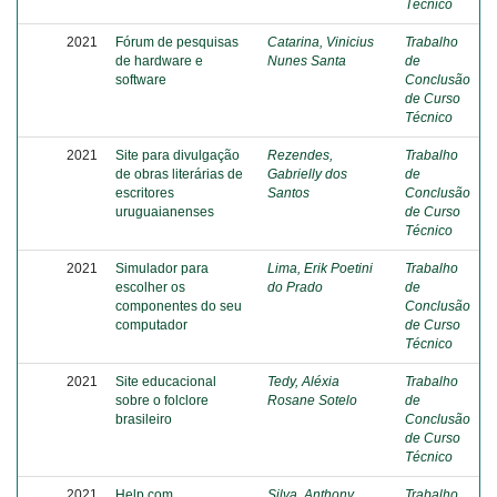
Técnico
2021
Fórum de pesquisas
Catarina, Vinicius
Trabalho
de hardware e
Nunes Santa
de
software
Conclusão
de Curso
Técnico
2021
Site para divulgação
Rezendes,
Trabalho
de obras literárias de
Gabrielly dos
de
escritores
Santos
Conclusão
uruguaianenses
de Curso
Técnico
2021
Simulador para
Lima, Erik Poetini
Trabalho
escolher os
do Prado
de
componentes do seu
Conclusão
computador
de Curso
Técnico
2021
Site educacional
Tedy, Aléxia
Trabalho
sobre o folclore
Rosane Sotelo
de
brasileiro
Conclusão
de Curso
Técnico
2021
Help.com
Silva, Anthony
Trabalho