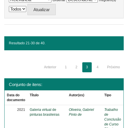
Ordenar
Registro(s)
Resultado 21-30 de 40.
Anterior
1
2
3
4
Próximo
Conjunto de itens:
Data do
Título
Autor(es)
Tipo
documento
2021
Galeria virtual de
Oliveira, Gabriel
Trabalho
pinturas brasileiras
Pinto de
de
Conclusão
de Curso