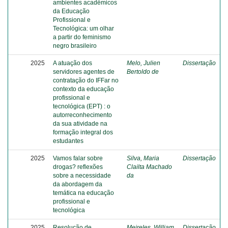
ambientes acadêmicos
da Educação
Profissional e
Tecnológica: um olhar
a partir do feminismo
negro brasileiro
2025
A atuação dos
Melo, Julien
Dissertação
servidores agentes de
Bertoldo de
contratação do IFFar no
contexto da educação
profissional e
tecnológica (EPT) : o
autorreconhecimento
da sua atividade na
formação integral dos
estudantes
2025
Vamos falar sobre
Silva, Maria
Dissertação
drogas? reflexões
Clailta Machado
sobre a necessidade
da
da abordagem da
temática na educação
profissional e
tecnológica
2025
Resolução de
Meireles, William
Dissertação