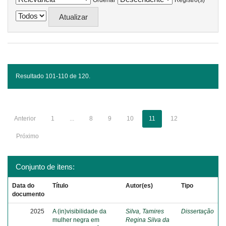
Ordenar
Registro(s)
Resultado 101-110 de 120.
Anterior
1
...
8
9
10
11
12
Próximo
Conjunto de itens:
Data do
Título
Autor(es)
Tipo
documento
2025
A (in)visibilidade da
Silva, Tamires
Dissertação
mulher negra em
Regina Silva da