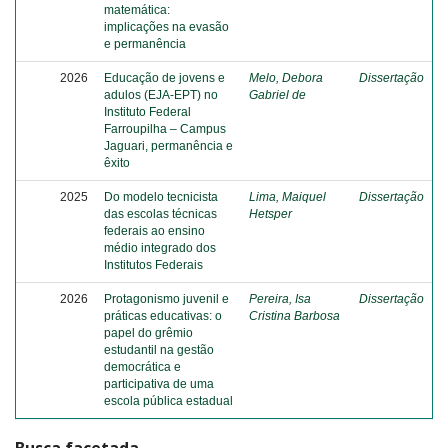
matemática:
implicações na evasão
e permanência
2026
Educação de jovens e
Melo, Debora
Dissertação
adulos (EJA-EPT) no
Gabriel de
Instituto Federal
Farroupilha – Campus
Jaguari, permanência e
êxito
2025
Do modelo tecnicista
Lima, Maiquel
Dissertação
das escolas técnicas
Hetsper
federais ao ensino
médio integrado dos
Institutos Federais
2026
Protagonismo juvenil e
Pereira, Isa
Dissertação
práticas educativas: o
Cristina Barbosa
papel do grêmio
estudantil na gestão
democrática e
participativa de uma
escola pública estadual