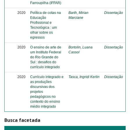
Farroupilha (IFFAR)
2020
Política de cotas na
Barth, Mirian
Dissertação
Educação
Marciane
Profissional e
Tecnológica : um
olhar sobre os
egressos
2020
O ensino de arte de
Bortolin, Luana
Dissertação
um Instituto Federal
Cassol
do Rio Grande do
Sul : desafios do
currículo integrado
2020
Currículo integrado e
Tasca, Ingridi Kerlin
Dissertação
as produções
discursivas dos
projetos
pedagógicos no
contexto do ensino
médio integrado
Busca facetada