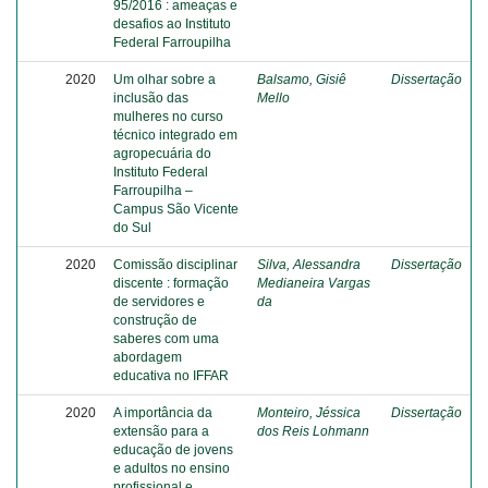
95/2016 : ameaças e
desafios ao Instituto
Federal Farroupilha
2020
Um olhar sobre a
Balsamo, Gisiê
Dissertação
inclusão das
Mello
mulheres no curso
técnico integrado em
agropecuária do
Instituto Federal
Farroupilha –
Campus São Vicente
do Sul
2020
Comissão disciplinar
Silva, Alessandra
Dissertação
discente : formação
Medianeira Vargas
de servidores e
da
construção de
saberes com uma
abordagem
educativa no IFFAR
2020
A importância da
Monteiro, Jéssica
Dissertação
extensão para a
dos Reis Lohmann
educação de jovens
e adultos no ensino
profissional e