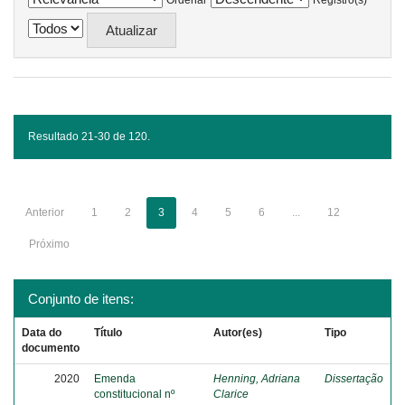
Ordenar
Registro(s)
Resultado 21-30 de 120.
Anterior
1
2
3
4
5
6
...
12
Próximo
Conjunto de itens:
Data do
Título
Autor(es)
Tipo
documento
2020
Emenda
Henning, Adriana
Dissertação
constitucional nº
Clarice