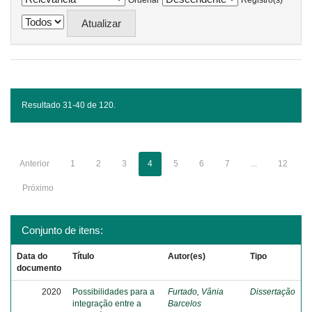
Ordenar
Registro(s)
Resultado 31-40 de 120.
Anterior
1
2
3
4
5
6
7
...
12
Próximo
Conjunto de itens:
Data do
Título
Autor(es)
Tipo
documento
2020
Possibilidades para a
Furtado, Vânia
Dissertação
integração entre a
Barcelos