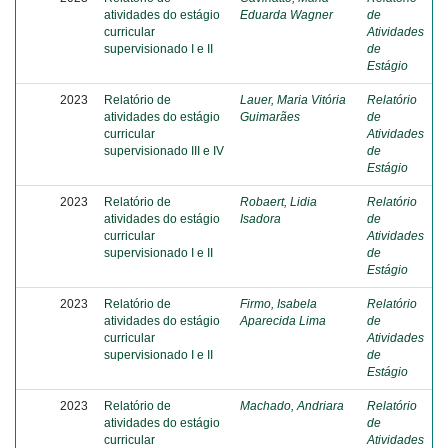
atividades do estágio
Eduarda Wagner
de
curricular
Atividades
supervisionado I e II
de
Estágio
2023
Relatório de
Lauer, Maria Vitória
Relatório
atividades do estágio
Guimarães
de
curricular
Atividades
supervisionado III e IV
de
Estágio
2023
Relatório de
Robaert, Lidia
Relatório
atividades do estágio
Isadora
de
curricular
Atividades
supervisionado I e II
de
Estágio
2023
Relatório de
Firmo, Isabela
Relatório
atividades do estágio
Aparecida Lima
de
curricular
Atividades
supervisionado I e II
de
Estágio
2023
Relatório de
Machado, Andriara
Relatório
atividades do estágio
de
curricular
Atividades