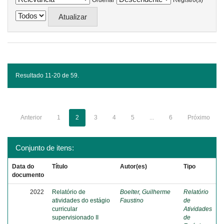
Ordenar
Registro(s)
Resultado 11-20 de 59.
Anterior
1
2
3
4
5
...
6
Próximo
Conjunto de itens:
Data do
Título
Autor(es)
Tipo
documento
2022
Relatório de
Boelter, Guilherme
Relatório
atividades do estágio
Faustino
de
curricular
Atividades
supervisionado II
de