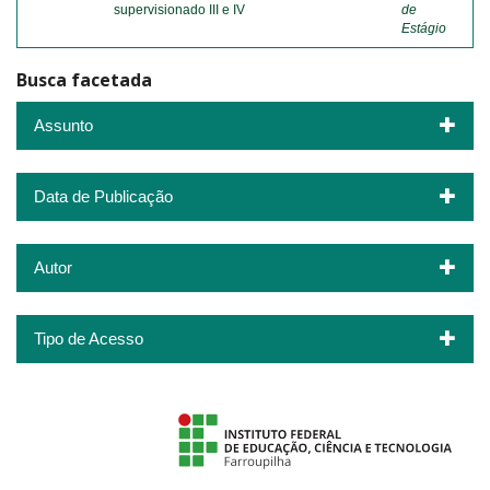
supervisionado III e IV
de
Estágio
Busca facetada
Assunto
Data de Publicação
Autor
Tipo de Acesso