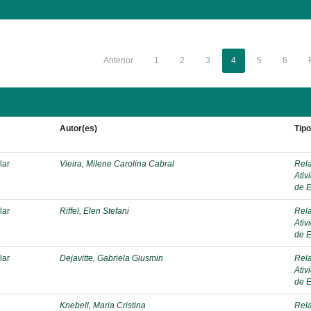
Anterior
1
2
3
4
5
6
Autor(es)
Tip
lar
Vieira, Milene Carolina Cabral
Rela
Ativ
de E
lar
Riffel, Elen Stefani
Rela
Ativ
de E
lar
Dejavitte, Gabriela Giusmin
Rela
Ativ
de E
Knebell, Maria Cristina
Rela