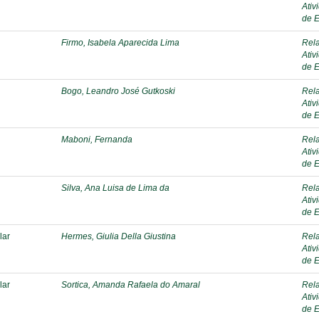
Ativ
de E
Firmo, Isabela Aparecida Lima
Rela
Ativ
de E
Bogo, Leandro José Gutkoski
Rela
Ativ
de E
Maboni, Fernanda
Rela
Ativ
de E
Silva, Ana Luisa de Lima da
Rela
Ativ
de E
lar
Hermes, Giulia Della Giustina
Rela
Ativ
de E
lar
Sortica, Amanda Rafaela do Amaral
Rela
Ativ
de E