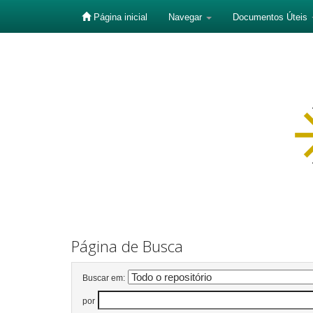
Página inicial
Navegar
Documentos Úteis
Skip
navigation
Página de Busca
Buscar em:
por