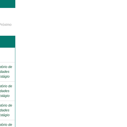
Próximo
o
tório de
idades
stágio
tório de
idades
stágio
tório de
idades
stágio
tório de