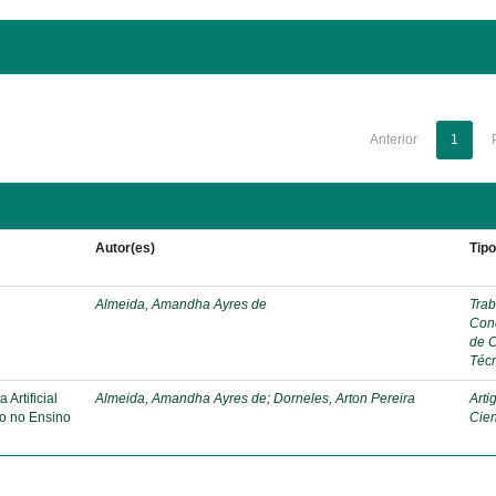
Anterior
1
Autor(es)
Tip
Almeida, Amandha Ayres de
Trab
Con
de 
Téc
Artificial
Almeida, Amandha Ayres de
;
Dorneles, Arton Pereira
Arti
o no Ensino
Cien