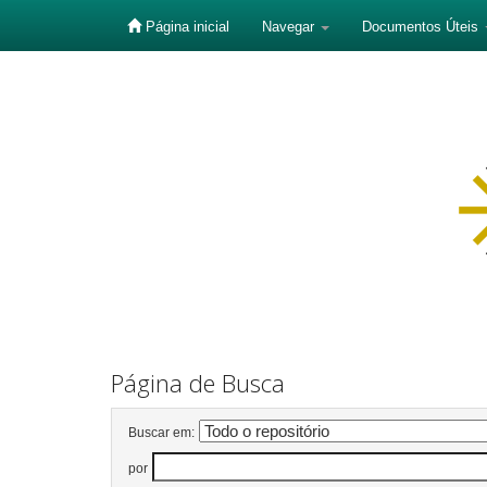
Página inicial
Navegar
Documentos Úteis
Skip
navigation
Página de Busca
Buscar em:
por