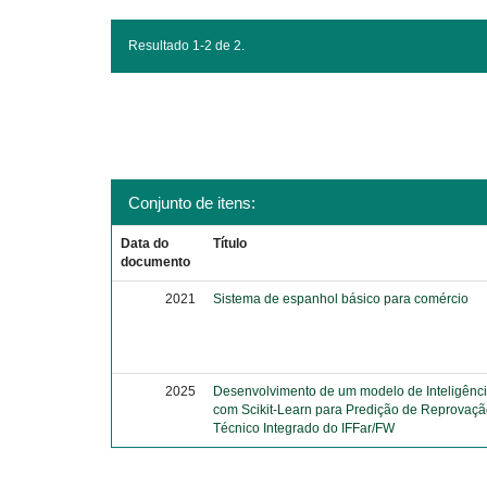
Resultado 1-2 de 2.
Conjunto de itens:
Data do
Título
documento
2021
Sistema de espanhol básico para comércio
2025
Desenvolvimento de um modelo de Inteligência 
com Scikit-Learn para Predição de Reprovaçã
Técnico Integrado do IFFar/FW