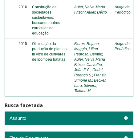
2016
Construção de
Auler, Neiva Maria
Artigo de
sociedades
Frizon
;
Auler, Décio
Periódico
sustentáveis:
buscando outros
currículos na
educação
2015
Otimização da
Flores, Rejane
;
Artigo de
produção de plantas
Maggio, Lilian
Periódico
in vitro de cultivares
Pedroso
;
Bempk
;
de Ipomoea batatas
Auler, Neiva Maria
Frizon
;
Carvalho,
João F. C.
;
Godoi,
Rodrigo S.
;
Franzin,
Simone M.
;
Becker,
Lara
;
Silveira,
Tatiana M.
Busca facetada
Assunto