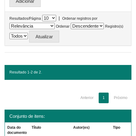
|
Resultados/Página
Ordenar registros por
Ordenar
Registro(s)
Resultado 1-2 de 2.
Anterior
1
Próximo
Conjunto de itens:
Data do
Título
Autor(es)
Tipo
documento