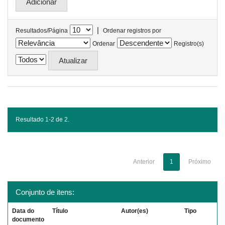
|
Resultados/Página
Ordenar registros por
Ordenar
Registro(s)
Resultado 1-2 de 2.
Anterior
1
Próximo
Conjunto de itens:
Data do
Título
Autor(es)
Tipo
documento