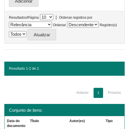
|
Resultados/Página
Ordenar registros por
Ordenar
Registro(s)
Resultado 1-2 de 2.
Anterior
1
Próximo
Conjunto de itens:
Data do
Título
Autor(es)
Tipo
documento