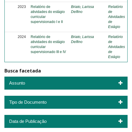
2023
Relatório de
Briato, Larissa
Relatório
atividades do estágio
Delfino
de
curricular
Atividades
supervisionado I e II
de
Estágio
2024
Relatório de
Briato, Larissa
Relatório
atividades do estágio
Delfino
de
curricular
Atividades
supervisionado III e IV
de
Estágio
Busca facetada
Assunto
Tipo de Documento
Data de Publicação