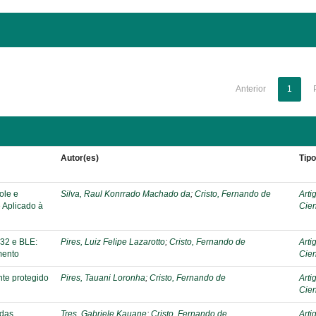
Anterior
1
Autor(es)
Tip
ole e
Silva, Raul Konrrado Machado da
;
Cristo, Fernando de
Arti
 Aplicado à
Cien
32 e BLE:
Pires, Luiz Felipe Lazarotto
;
Cristo, Fernando de
Arti
mento
Cien
te protegido
Pires, Tauani Loronha
;
Cristo, Fernando de
Arti
Cien
 das
Tres, Gabriele Kauane
;
Cristo, Fernando de
Arti