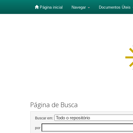
Página inicial
Navegar
Documentos Úteis
Skip
navigation
Página de Busca
Buscar em:
por