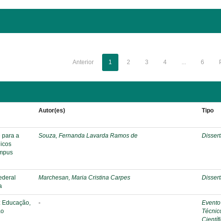
Anterior
1
2
3
4
...
6
Autor(es)
Tipo
 para a
Souza, Fernanda Lavarda Ramos de
Disser
nicos
ampus
ederal
Marchesan, Maria Cristina Carpes
Disser
a
: Educação,
-
Evento
ão
Técnic
Científ