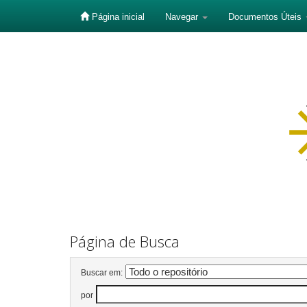
Página inicial
Navegar
Documentos Úteis
Skip
navigation
Página de Busca
Buscar em:
por