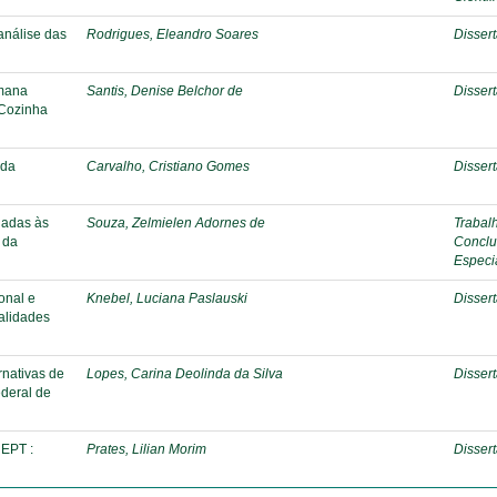
análise das
Rodrigues, Eleandro Soares
Disser
umana
Santis, Denise Belchor de
Disser
 Cozinha
 da
Carvalho, Cristiano Gomes
Disser
ladas às
Souza, Zelmielen Adornes de
Trabal
 da
Conclu
Especi
onal e
Knebel, Luciana Paslauski
Disser
ialidades
rnativas de
Lopes, Carina Deolinda da Silva
Disser
ederal de
 EPT :
Prates, Lilian Morim
Disser