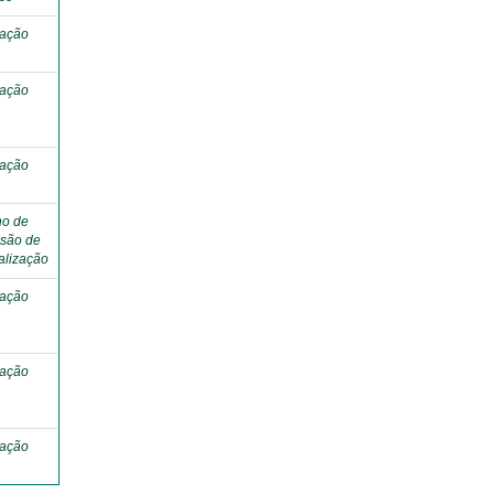
tação
tação
tação
ho de
são de
alização
tação
tação
tação