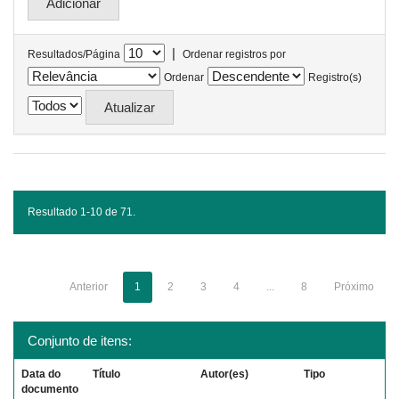
|
Resultados/Página
Ordenar registros por
Ordenar
Registro(s)
Resultado 1-10 de 71.
Anterior
1
2
3
4
...
8
Próximo
Conjunto de itens:
Data do
Título
Autor(es)
Tipo
documento