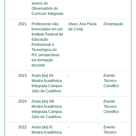
acervo do
Observatório do
Currículo Integrado
2021
Professoras não
Alves, Ana Paula
Dissertação
licenciadas em um
da Costa
Instituto Federal de
Educação
Profissional e
Tecnológica do
RS: perspectivas
em formação
docente
2023
Anais [da] XII
-
Evento
Mostra Acadêmica
Técnico
Integrada Campus
Científico
Júlio de Castilhos
2024
Anais [da] XIII
-
Evento
Mostra Acadêmica
Técnico
Integrada Campus
Científico
Júlio de Castilhos
2022
Anais [da] XI
-
Evento
Mostra Acadêmica
Técnico