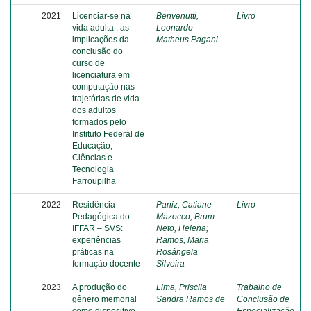
2021
Licenciar-se na
Benvenutti,
Livro
vida adulta : as
Leonardo
implicações da
Matheus Pagani
conclusão do
curso de
licenciatura em
computação nas
trajetórias de vida
dos adultos
formados pelo
Instituto Federal de
Educação,
Ciências e
Tecnologia
Farroupilha
2022
Residência
Paniz, Catiane
Livro
Pedagógica do
Mazocco
;
Brum
IFFAR – SVS:
Neto, Helena
;
experiências
Ramos, Maria
práticas na
Rosângela
formação docente
Silveira
2023
A produção do
Lima, Priscila
Trabalho de
gênero memorial
Sandra Ramos de
Conclusão de