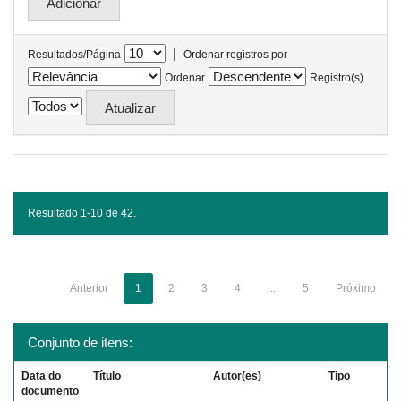
|
Resultados/Página
Ordenar registros por
Ordenar
Registro(s)
Resultado 1-10 de 42.
Anterior
1
2
3
4
...
5
Próximo
Conjunto de itens:
Data do
Título
Autor(es)
Tipo
documento