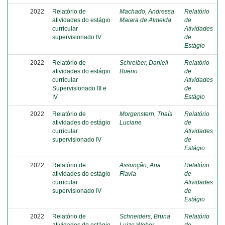
2022
Relatório de
Machado, Andressa
Relatório
atividades do estágio
Maiara de Almeida
de
curricular
Atividades
supervisionado IV
de
Estágio
2022
Relatório de
Schreiber, Danieli
Relatório
atividades do estágio
Bueno
de
curricular
Atividades
Supervisionado III e
de
IV
Estágio
2022
Relatório de
Morgenstern, Thaís
Relatório
atividades do estágio
Luciane
de
curricular
Atividades
supervisionado IV
de
Estágio
2022
Relatório de
Assunção, Ana
Relatório
atividades do estágio
Flavia
de
curricular
Atividades
supervisionado IV
de
Estágio
2022
Relatório de
Schneiders, Bruna
Relatório