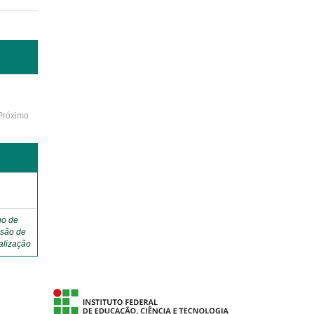
Próximo
ho de
são de
alização