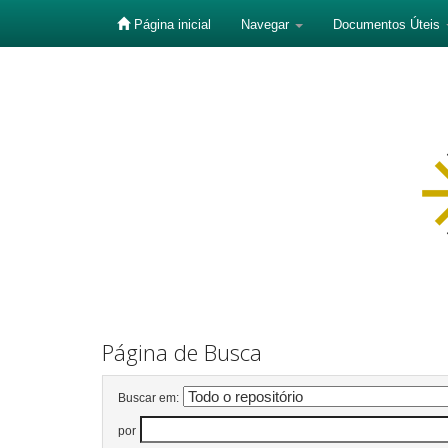
Página inicial
Navegar
Documentos Úteis
Skip
navigation
Página de Busca
Buscar em:
por