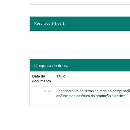
Resultado 1-1 de 1.
Conjunto de itens:
Data do
Título
documento
2025
Agendamento de fluxos de rede na computaçã
análise cientométrica da produção científica