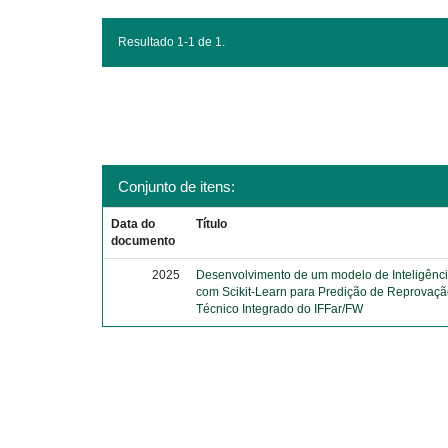
Resultado 1-1 de 1.
Conjunto de itens:
Data do
Título
documento
2025
Desenvolvimento de um modelo de Inteligência 
com Scikit-Learn para Predição de Reprovaçã
Técnico Integrado do IFFar/FW