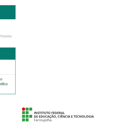
Próximo
o
go
tífico