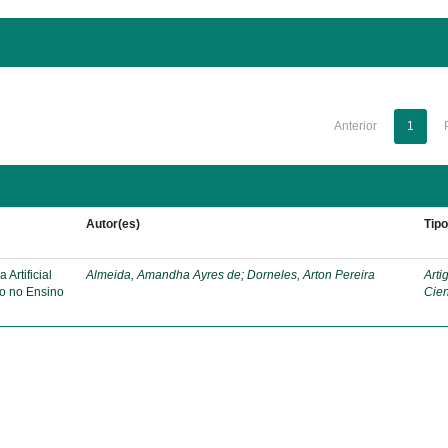
Anterior
1
Autor(es)
Tip
Artificial
Almeida, Amandha Ayres de
;
Dorneles, Arton Pereira
Arti
o no Ensino
Cien