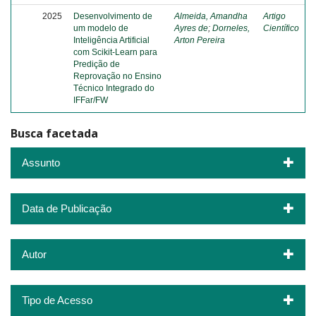
2025
Desenvolvimento de
Almeida, Amandha
Artigo
um modelo de
Ayres de
;
Dorneles,
Científico
Inteligência Artificial
Arton Pereira
com Scikit-Learn para
Predição de
Reprovação no Ensino
Técnico Integrado do
IFFar/FW
Busca facetada
Assunto
Data de Publicação
Autor
Tipo de Acesso