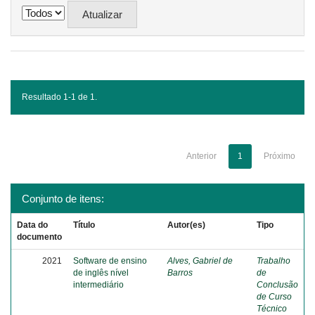
Resultado 1-1 de 1.
Anterior
1
Próximo
Conjunto de itens:
Data do
Título
Autor(es)
Tipo
documento
2021
Software de ensino
Alves, Gabriel de
Trabalho
de inglês nível
Barros
de
intermediário
Conclusão
de Curso
Técnico