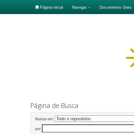
Página inicial
Navegar
Documentos Úteis
Skip
navigation
Página de Busca
Buscar em:
por