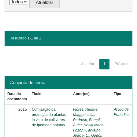
Resultado 1-1 de 1.
Anterior
1
Próximo
Conjunto de itens:
Data do
Título
Autor(es)
Tipo
documento
2015
Otimização da
Flores, Rejane
;
Artigo de
produção de plantas
Maggio, Lilian
Periódico
in vitro de cultivares
Pedroso
;
Bempk
;
de Ipomoea batatas
Auler, Neiva Maria
Frizon
;
Carvalho,
João F. C.
;
Godoi,