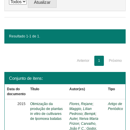
Resultado 1-1 de 1.
Anterior
1
Próximo
Conjunto de itens:
Data do
Título
Autor(es)
Tipo
documento
2015
Otimização da
Flores, Rejane
;
Artigo de
produção de plantas
Maggio, Lilian
Periódico
in vitro de cultivares
Pedroso
;
Bempk
;
de Ipomoea batatas
Auler, Neiva Maria
Frizon
;
Carvalho,
João F. C.
;
Godoi,