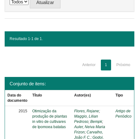
Resultado 1-1 de 1.
Anterior
1
Próximo
Conjunto de itens:
Data do
Título
Autor(es)
Tipo
documento
2015
Otimização da
Flores, Rejane
;
Artigo de
produção de plantas
Maggio, Lilian
Periódico
in vitro de cultivares
Pedroso
;
Bempk
;
de Ipomoea batatas
Auler, Neiva Maria
Frizon
;
Carvalho,
João F. C.
;
Godoi,