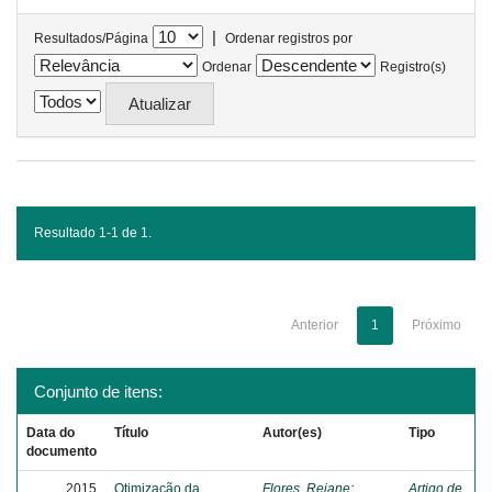
|
Resultados/Página
Ordenar registros por
Ordenar
Registro(s)
Resultado 1-1 de 1.
Anterior
1
Próximo
Conjunto de itens:
Data do
Título
Autor(es)
Tipo
documento
2015
Otimização da
Flores, Rejane
;
Artigo de