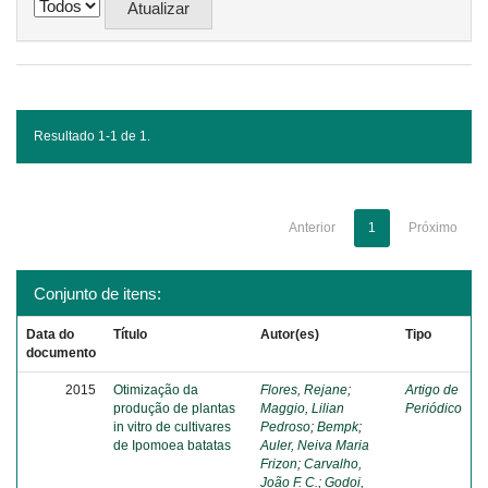
Resultado 1-1 de 1.
Anterior
1
Próximo
Conjunto de itens:
Data do
Título
Autor(es)
Tipo
documento
2015
Otimização da
Flores, Rejane
;
Artigo de
produção de plantas
Maggio, Lilian
Periódico
in vitro de cultivares
Pedroso
;
Bempk
;
de Ipomoea batatas
Auler, Neiva Maria
Frizon
;
Carvalho,
João F. C.
;
Godoi,