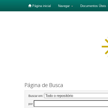
Página inicial
Navegar
Documentos Úteis
Skip
navigation
Página de Busca
Buscar em:
por