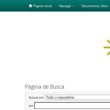
Página inicial
Navegar
Documentos Úteis
Skip
navigation
Página de Busca
Buscar em:
por