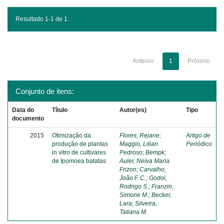
Resultado 1-1 de 1.
Anterior
1
Próximo
Conjunto de itens:
Data do
Título
Autor(es)
Tipo
documento
2015
Otimização da
Flores, Rejane
;
Artigo de
produção de plantas
Maggio, Lilian
Periódico
in vitro de cultivares
Pedroso
;
Bempk
;
de Ipomoea batatas
Auler, Neiva Maria
Frizon
;
Carvalho,
João F. C.
;
Godoi,
Rodrigo S.
;
Franzin,
Simone M.
;
Becker,
Lara
;
Silveira,
Tatiana M.