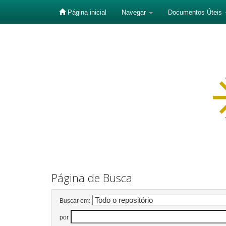
Página inicial
Navegar
Documentos Úteis
Skip
navigation
Página de Busca
Buscar em:
por