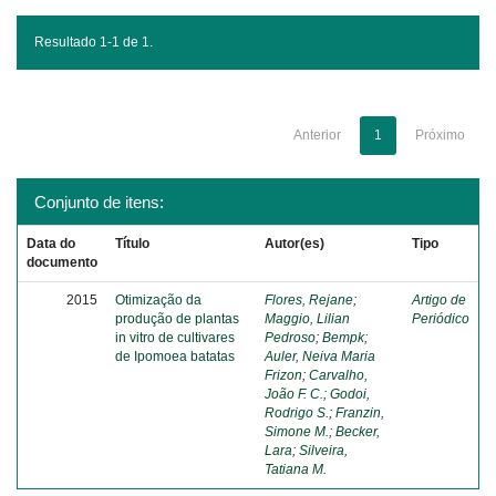
Resultado 1-1 de 1.
Anterior
1
Próximo
Conjunto de itens:
Data do
Título
Autor(es)
Tipo
documento
2015
Otimização da
Flores, Rejane
;
Artigo de
produção de plantas
Maggio, Lilian
Periódico
in vitro de cultivares
Pedroso
;
Bempk
;
de Ipomoea batatas
Auler, Neiva Maria
Frizon
;
Carvalho,
João F. C.
;
Godoi,
Rodrigo S.
;
Franzin,
Simone M.
;
Becker,
Lara
;
Silveira,
Tatiana M.