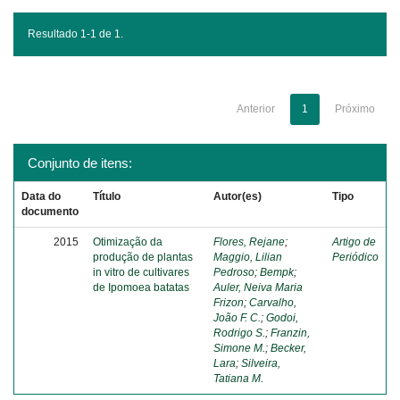
Resultado 1-1 de 1.
Anterior
1
Próximo
Conjunto de itens:
Data do
Título
Autor(es)
Tipo
documento
2015
Otimização da
Flores, Rejane
;
Artigo de
produção de plantas
Maggio, Lilian
Periódico
in vitro de cultivares
Pedroso
;
Bempk
;
de Ipomoea batatas
Auler, Neiva Maria
Frizon
;
Carvalho,
João F. C.
;
Godoi,
Rodrigo S.
;
Franzin,
Simone M.
;
Becker,
Lara
;
Silveira,
Tatiana M.