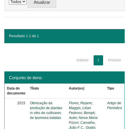
Resultado 1-1 de 1.
Anterior
1
Próximo
Conjunto de itens:
Data do
Título
Autor(es)
Tipo
documento
2015
Otimização da
Flores, Rejane
;
Artigo de
produção de plantas
Maggio, Lilian
Periódico
in vitro de cultivares
Pedroso
;
Bempk
;
de Ipomoea batatas
Auler, Neiva Maria
Frizon
;
Carvalho,
João F. C.
;
Godoi,